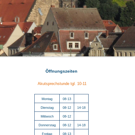
Öffnungszeiten
Akutsprechstunde tgl. 10-11
Montag
08-13
Dienstag
08-12
14-18
Mittwoch
08-12
Donnerstag
08-12
14-18
Freitag
08-13