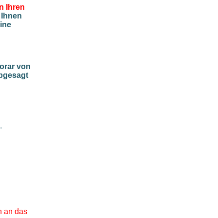
n Ihren
 Ihnen
ine
orar von
abgesagt
.
h an das