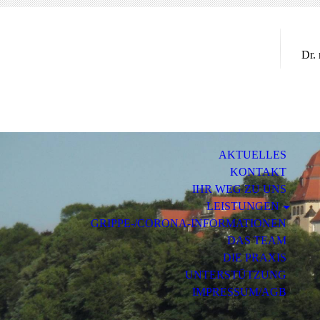
Dr.
AKTUELLES
KONTAKT
IHR WEG ZU UNS
LEISTUNGEN
GRIPPE-/CORONA-INFORMATIONEN
DAS TEAM
DIE PRAXIS
UNTERSTÜTZUNG
IMPRESSUM/AGB