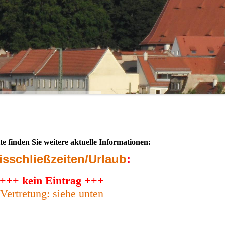
te finden Sie weitere aktuelle Informationen:
isschließzeiten/Urlaub
:
+++ kein Eintrag
+++
Vertretung: siehe unten