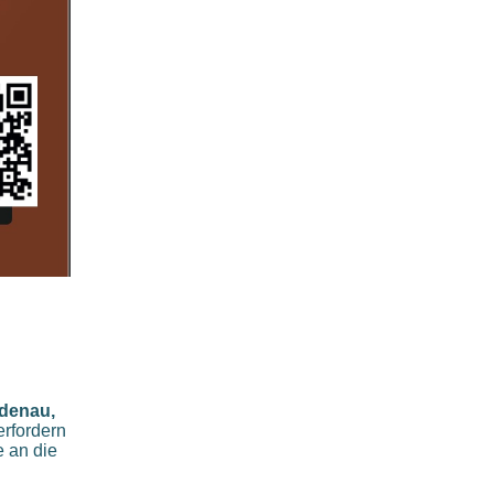
idenau,
rfordern
e an die