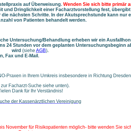
estellpraxis auf Überweisung.
Wenden Sie sich bitte primär a
t und Dringlichkeit einer Facharztvorstellung fest, übergibt
 die nächsten Schritte. In der Akutsprechstunde kann nur e
nzahl von
Patienten
behandelt werden.
liche Untersuchung/Behandlung erheben wir ein Ausfallhon
stens 24 Stunden vor dem geplanten Untersuchungsbeginn 
wird
(siehe
AGB
)
.
n, Fax und E-Mail.
NO-Praxen in Ihrem Umkreis insbesondere in Richtung Dresden
k zur Facharzt-Suche siehe unten).
ielen Dank für Ihr Verständnis!
uche der Kassenärztlichen Vereinigung
bis November für Risikopatienten möglich- bitte wenden Sie sic